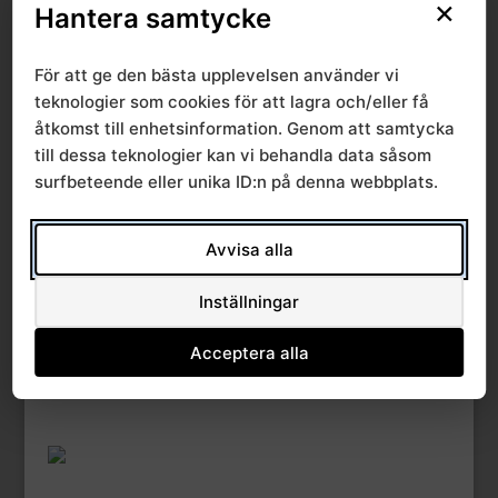
×
Hantera samtycke
File Count
1
För att ge den bästa upplevelsen använder vi
Create Date
24 oktober, 2018
teknologier som cookies för att lagra och/eller få
åtkomst till enhetsinformation. Genom att samtycka
Last Updated
24 oktober, 2018
till dessa teknologier kan vi behandla data såsom
surfbeteende eller unika ID:n på denna webbplats.
Förändringar
Avvisa alla
prislista 2018
Inställningar
Acceptera alla