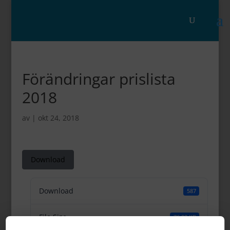
Förändringar prislista
2018
av
|
okt 24, 2018
Download
Download
587
File Size
76.02 KB