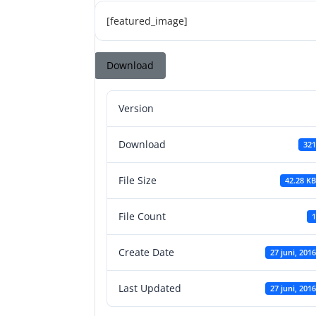
[featured_image]
Download
Version
Download
321
File Size
42.28 KB
File Count
1
Create Date
27 juni, 2016
Last Updated
27 juni, 2016