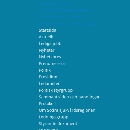
Om webbplatsen
Tillgänglighetsredogörelse
Information om cookies
Information om personuppgifter
Startsida
Aktuellt
Lediga jobb
Nyheter
Nyhetsbrev
Prenumerera
Politik
Presidium
Ledamöter
Politisk styrgrupp
Sammanträden och handlingar
Protokoll
Om Södra sjukvårdsregionen
Ledningsgrupp
Styrande dokument