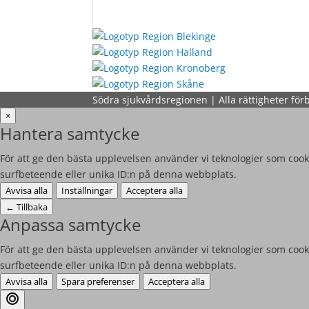
Södra sjukvårdsregionen | Alla rättigheter för
×
Hantera samtycke
För att ge den bästa upplevelsen använder vi teknologier som cooki
surfbeteende eller unika ID:n på denna webbplats.
Avvisa alla
Inställningar
Acceptera alla
←
Tillbaka
Anpassa samtycke
För att ge den bästa upplevelsen använder vi teknologier som cooki
surfbeteende eller unika ID:n på denna webbplats.
Avvisa alla
Spara preferenser
Acceptera alla