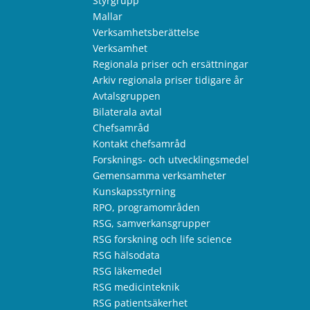
Styrgrupp
Mallar
Verksamhetsberättelse
Verksamhet
Regionala priser och ersättningar
Arkiv regionala priser tidigare år
Avtalsgruppen
Bilaterala avtal
Chefsamråd
Kontakt chefsamråd
Forsknings- och utvecklingsmedel
Gemensamma verksamheter
Kunskapsstyrning
RPO, programområden
RSG, samverkansgrupper
RSG forskning och life science
RSG hälsodata
RSG läkemedel
RSG medicinteknik
RSG patientsäkerhet