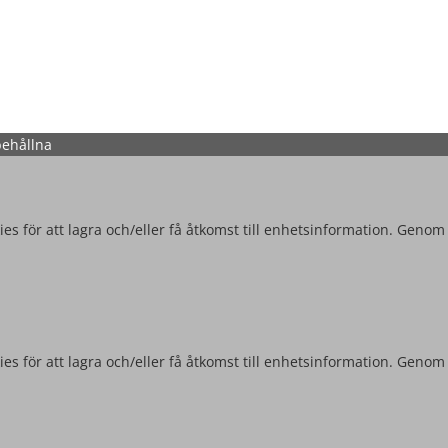
behållna
es för att lagra och/eller få åtkomst till enhetsinformation. Genom
es för att lagra och/eller få åtkomst till enhetsinformation. Genom