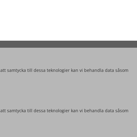
 att samtycka till dessa teknologier kan vi behandla data såsom
 att samtycka till dessa teknologier kan vi behandla data såsom