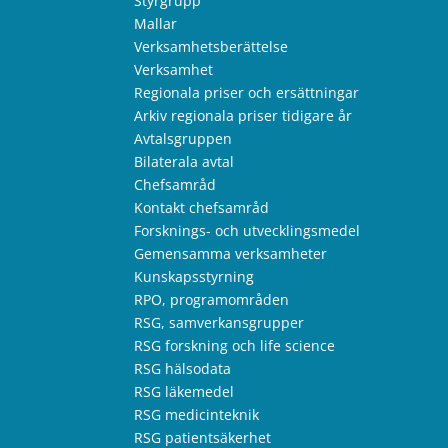
Styrgrupp
Mallar
Verksamhetsberättelse
Verksamhet
Regionala priser och ersättningar
Arkiv regionala priser tidigare år
Avtalsgruppen
Bilaterala avtal
Chefsamråd
Kontakt chefsamråd
Forsknings- och utvecklingsmedel
Gemensamma verksamheter
Kunskapsstyrning
RPO, programområden
RSG, samverkansgrupper
RSG forskning och life science
RSG hälsodata
RSG läkemedel
RSG medicinteknik
RSG patientsäkerhet