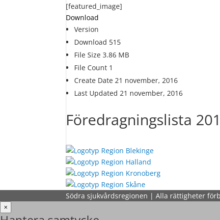
[featured_image]
Download
Version
Download
515
File Size
3.86 MB
File Count
1
Create Date
21 november, 2016
Last Updated
21 november, 2016
Föredragningslista 20
Södra sjukvårdsregionen | Alla rättigheter för
×
Hantera samtycke