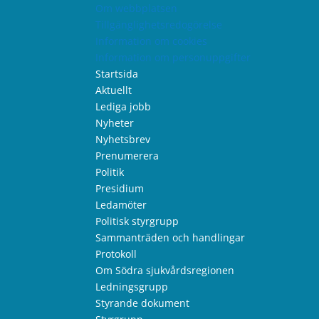
Om webbplatsen
Tillgänglighetsredogörelse
Information om cookies
Information om personuppgifter
Startsida
Aktuellt
Lediga jobb
Nyheter
Nyhetsbrev
Prenumerera
Politik
Presidium
Ledamöter
Politisk styrgrupp
Sammanträden och handlingar
Protokoll
Om Södra sjukvårdsregionen
Ledningsgrupp
Styrande dokument