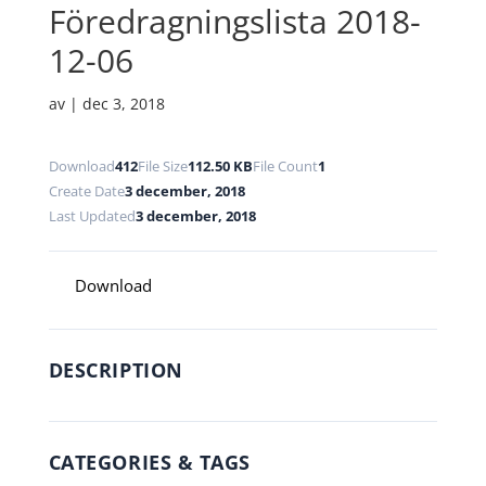
Föredragningslista 2018-
12-06
av
|
dec 3, 2018
Download
412
File Size
112.50 KB
File Count
1
Create Date
3 december, 2018
Last Updated
3 december, 2018
Download
DESCRIPTION
CATEGORIES & TAGS