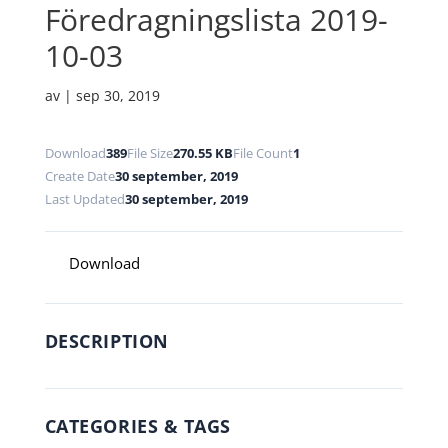
Föredragningslista 2019-
10-03
av
|
sep 30, 2019
Download
389
File Size
270.55 KB
File Count
1
Create Date
30 september, 2019
Last Updated
30 september, 2019
Download
DESCRIPTION
CATEGORIES & TAGS