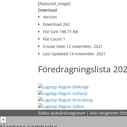
[featured_image]
Download
Version
Download
262
File Size
198.71 KB
File Count
1
Create Date
12 november, 2021
Last Updated
14 november, 2021
Föredragningslista 20
Södra sjukvårdsregionen | Alla rättigheter för
×
Hantera samtycke