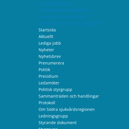
Om webbplatsen
Tillgänglighetsredogörelse
Information om cookies
Information om personuppgifter
Startsida
Aktuellt
Lediga jobb
Nyheter
Nyhetsbrev
Prenumerera
Politik
Presidium
Ledamöter
Politisk styrgrupp
Sammanträden och handlingar
Protokoll
Om Södra sjukvårdsregionen
Ledningsgrupp
Styrande dokument