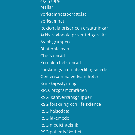
Styrgrupp
Mallar
Verksamhetsberättelse
Verksamhet
Regionala priser och ersättningar
Arkiv regionala priser tidigare år
Avtalsgruppen
Bilaterala avtal
Chefsamråd
Kontakt chefsamråd
Forsknings- och utvecklingsmedel
Gemensamma verksamheter
Kunskapsstyrning
RPO, programområden
RSG, samverkansgrupper
RSG forskning och life science
RSG hälsodata
RSG läkemedel
RSG medicinteknik
RSG patientsäkerhet