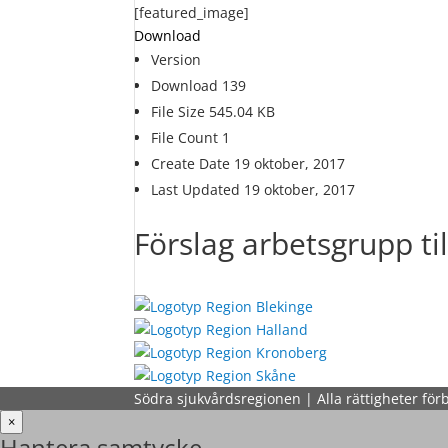
[featured_image]
Download
Version
Download
139
File Size
545.04 KB
File Count
1
Create Date
19 oktober, 2017
Last Updated
19 oktober, 2017
Förslag arbetsgrupp ti
Södra sjukvårdsregionen | Alla rättigheter för
×
Hantera samtycke