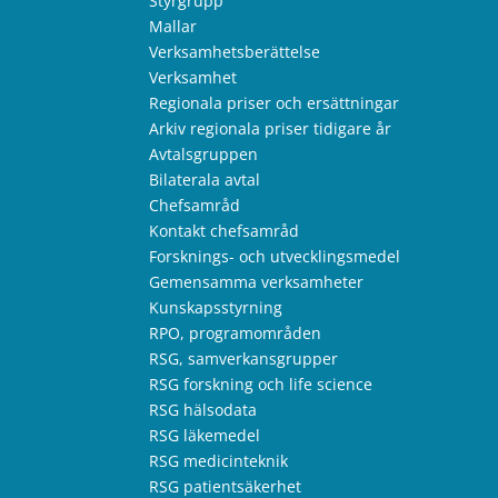
Styrgrupp
Mallar
Verksamhetsberättelse
Verksamhet
Regionala priser och ersättningar
Arkiv regionala priser tidigare år
Avtalsgruppen
Bilaterala avtal
Chefsamråd
Kontakt chefsamråd
Forsknings- och utvecklingsmedel
Gemensamma verksamheter
Kunskapsstyrning
RPO, programområden
RSG, samverkansgrupper
RSG forskning och life science
RSG hälsodata
RSG läkemedel
RSG medicinteknik
RSG patientsäkerhet