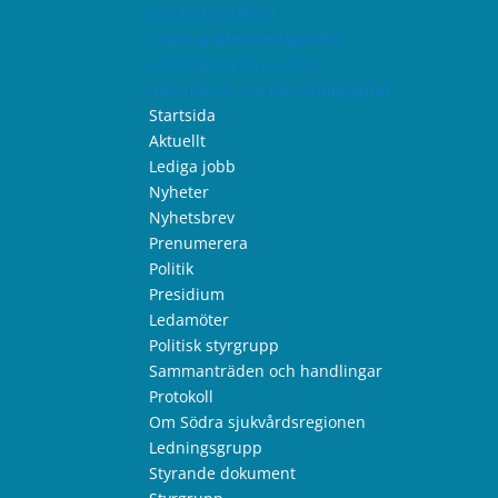
Om webbplatsen
Tillgänglighetsredogörelse
Information om cookies
Information om personuppgifter
Startsida
Aktuellt
Lediga jobb
Nyheter
Nyhetsbrev
Prenumerera
Politik
Presidium
Ledamöter
Politisk styrgrupp
Sammanträden och handlingar
Protokoll
Om Södra sjukvårdsregionen
Ledningsgrupp
Styrande dokument