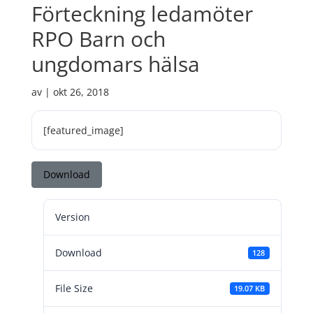
Förteckning ledamöter
RPO Barn och
ungdomars hälsa
av
|
okt 26, 2018
[featured_image]
Download
Version
Download
128
File Size
19.07 KB