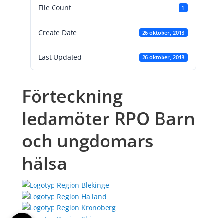
File Count
1
Create Date
26 oktober, 2018
Last Updated
26 oktober, 2018
Förteckning
ledamöter RPO Barn
och ungdomars
hälsa