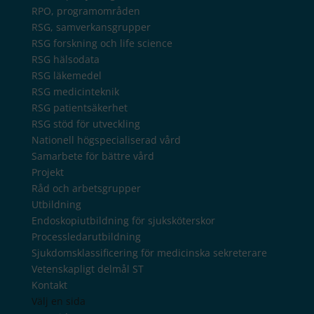
RPO, programområden
RSG, samverkansgrupper
RSG forskning och life science
RSG hälsodata
RSG läkemedel
RSG medicinteknik
RSG patientsäkerhet
RSG stöd för utveckling
Nationell högspecialiserad vård
Samarbete för bättre vård
Projekt
Råd och arbetsgrupper
Utbildning
Endoskopiutbildning för sjuksköterskor
Processledarutbildning
Sjukdomsklassificering för medicinska sekreterare
Vetenskapligt delmål ST
Kontakt
Välj en sida