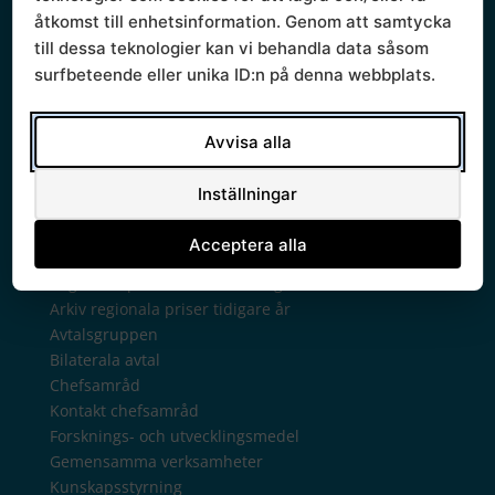
Ledamöter
åtkomst till enhetsinformation. Genom att samtycka
Politisk styrgrupp
till dessa teknologier kan vi behandla data såsom
Sammanträden och handlingar
surfbeteende eller unika ID:n på denna webbplats.
Protokoll
Om Södra sjukvårdsregionen
Ledningsgrupp
Avvisa alla
Styrande dokument
Styrgrupp
Inställningar
Mallar
Verksamhetsberättelse
Acceptera alla
Verksamhet
Regionala priser och ersättningar
Arkiv regionala priser tidigare år
Avtalsgruppen
Bilaterala avtal
Chefsamråd
Kontakt chefsamråd
Forsknings- och utvecklingsmedel
Gemensamma verksamheter
Kunskapsstyrning