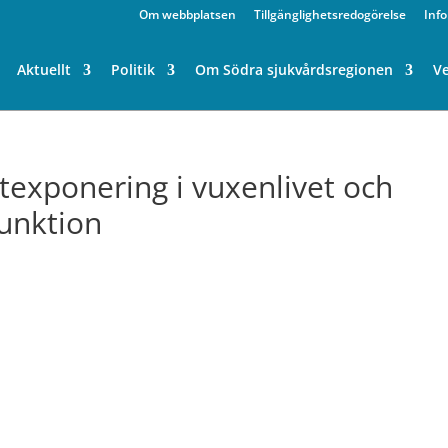
Om webbplatsen
Tillgänglighetsredogörelse
Inf
Aktuellt
Politik
Om Södra sjukvårdsregionen
V
texponering i vuxenlivet och
unktion