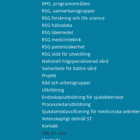
RPO, programområden
RSG, samverkansgrupper
RSG forskning och life science
RSG hälsodata
RSG läkemedel
RSG medicinteknik
RSG patientsäkerhet
RSG stöd för utveckling
Nationell högspecialiserad vård
Samarbete för bättre vård
Projekt
Råd och arbetsgrupper
Utbildning
Endoskopiutbildning för sjuksköterskor
Processledarutbildning
Sjukdomsklassificering för medicinska sekrete
Vetenskapligt delmål ST
Kontakt
Välj en sida