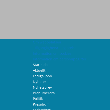
Om webbplatsen
Tillgänglighetsredogörelse
Information om cookies
Information om personuppgifter
Startsida
Aktuellt
Lediga jobb
Nyheter
Nyhetsbrev
Prenumerera
Politik
Presidium
Ledamöter