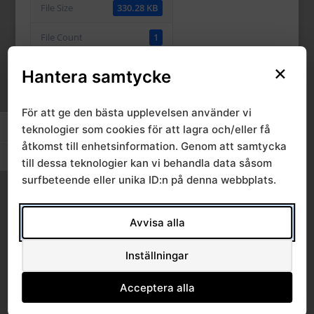
File Size
330.28 KB
File Count
1
×
Create Date
12 april, 2024
Hantera samtycke
Last Updated
12 april, 2024
För att ge den bästa upplevelsen använder vi
teknologier som cookies för att lagra och/eller få
Slå på/av hög kontrast
åtkomst till enhetsinformation. Genom att samtycka
Categories & Tags
Slå på/av textstorlek
till dessa teknologier kan vi behandla data såsom
surfbeteende eller unika ID:n på denna webbplats.
lab-remisser
Avvisa alla
Similar Downloads
Inställningar
Acceptera alla
No related download found!