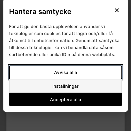
×
File Count
1
Hantera samtycke
Create Date
2 maj, 2024
För att ge den bästa upplevelsen använder vi
teknologier som cookies för att lagra och/eller få
Last Updated
2 maj, 2024
åtkomst till enhetsinformation. Genom att samtycka
till dessa teknologier kan vi behandla data såsom
surfbeteende eller unika ID:n på denna webbplats.
LPO/RPO sällsynta
sjukdomar 2024-02-
Avvisa alla
14
Inställningar
Acceptera alla