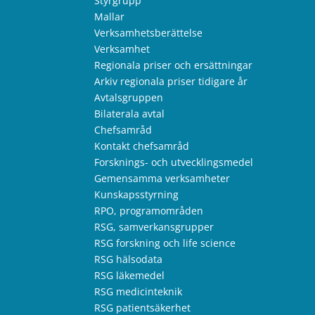
Styrgrupp
Mallar
Verksamhetsberättelse
Verksamhet
Regionala priser och ersättningar
Arkiv regionala priser tidigare år
Avtalsgruppen
Bilaterala avtal
Chefsamråd
Kontakt chefsamråd
Forsknings- och utvecklingsmedel
Gemensamma verksamheter
Kunskapsstyrning
RPO, programområden
RSG, samverkansgrupper
RSG forskning och life science
RSG hälsodata
RSG läkemedel
RSG medicinteknik
RSG patientsäkerhet