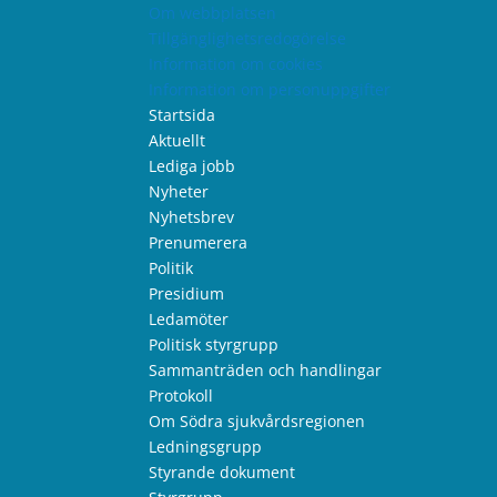
Om webbplatsen
Tillgänglighetsredogörelse
Information om cookies
Information om personuppgifter
Startsida
Aktuellt
Lediga jobb
Nyheter
Nyhetsbrev
Prenumerera
Politik
Presidium
Ledamöter
Politisk styrgrupp
Sammanträden och handlingar
Protokoll
Om Södra sjukvårdsregionen
Ledningsgrupp
Styrande dokument