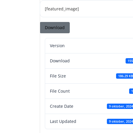
[featured_image]
Download
Version
Download
155
File Size
186.29 KB
File Count
1
Create Date
9 oktober, 2024
Last Updated
9 oktober, 2024