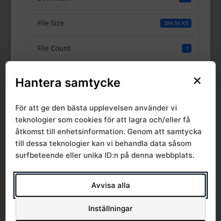
File Size
384.58 KB
File Count
1
Create Date
25 april, 2016
×
Hantera samtycke
Last Updated
14 december, 2023
För att ge den bästa upplevelsen använder vi
teknologier som cookies för att lagra och/eller få
Rapport 14:2015.
åtkomst till enhetsinformation. Genom att samtycka
till dessa teknologier kan vi behandla data såsom
Mätning av fysisk
surfbeteende eller unika ID:n på denna webbplats.
belastning vid
Avvisa alla
ultraljudsundersökn
Inställningar