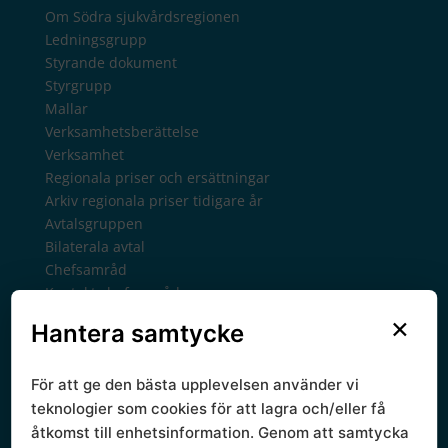
Om Södra sjukvårdsregionen
Ledningsgrupp
Styrande dokument
Styrgrupp
Mallar
Verksamhetsberättelse
Verksamhet
Regionala priser och ersättningar
Arkiv regionala priser tidigare år
Avtalsgruppen
Bilaterala avtal
Chefsamråd
Kontakt chefsamråd
Forsknings- och utvecklingsmedel
×
Hantera samtycke
Gemensamma verksamheter
Kunskapsstyrning
För att ge den bästa upplevelsen använder vi
RPO, programområden
RSG, samverkansgrupper
teknologier som cookies för att lagra och/eller få
RSG forskning och life science
åtkomst till enhetsinformation. Genom att samtycka