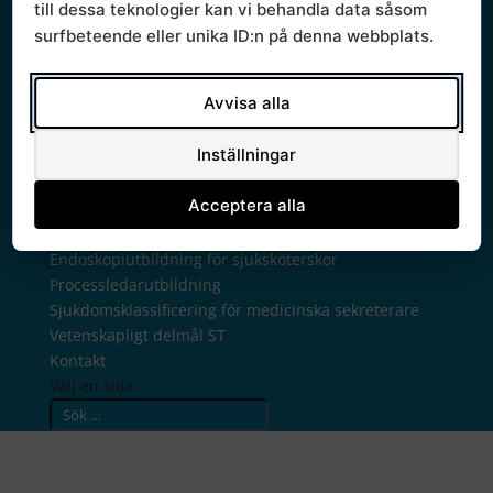
RSG hälsodata
till dessa teknologier kan vi behandla data såsom
RSG läkemedel
surfbeteende eller unika ID:n på denna webbplats.
RSG medicinteknik
RSG patientsäkerhet
Avvisa alla
RSG stöd för utveckling
Nationell högspecialiserad vård
Inställningar
Samarbete för bättre vård
Projekt
Acceptera alla
Råd och arbetsgrupper
Utbildning
Endoskopiutbildning för sjuksköterskor
Processledarutbildning
Sjukdomsklassificering för medicinska sekreterare
Vetenskapligt delmål ST
Kontakt
Välj en sida