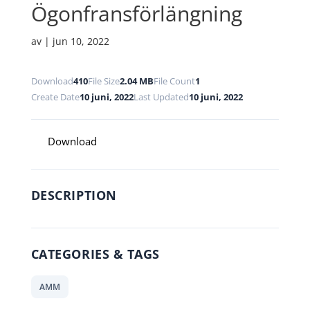
Ögonfransförlängning
av
|
jun 10, 2022
Download
410
File Size
2.04 MB
File Count
1
Create Date
10 juni, 2022
Last Updated
10 juni, 2022
Download
DESCRIPTION
CATEGORIES & TAGS
AMM