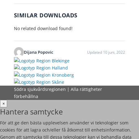
SIMILAR DOWNLOADS
No related download found!
Dijana Popovic
Updated 10 juni, 2022
Södra sjukvårdsregionen | Alla rättigheter
förbehållna
×
Hantera samtycke
För att ge den bästa upplevelsen använder vi teknologier som
cookies för att lagra och/eller få åtkomst till enhetsinformation.
Genom att samtycka till dessa teknologier kan vi behandla data