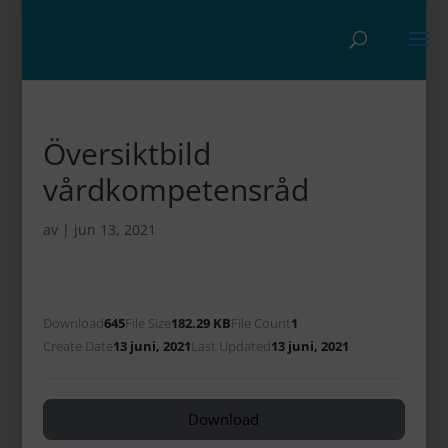
Översiktbild
vårdkompetensråd
av
|
jun 13, 2021
Download
645
File Size
182.29 KB
File Count
1
Create Date
13 juni, 2021
Last Updated
13 juni, 2021
Download