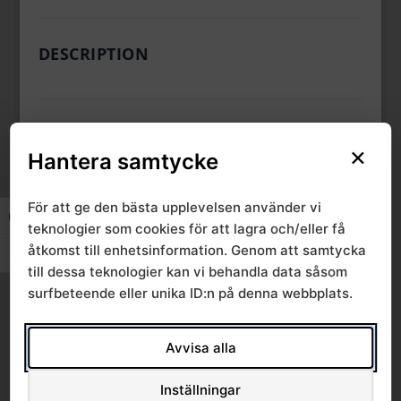
DESCRIPTION
CATEGORIES & TAGS
×
Hantera samtycke
,
SRVN
Vårdkompetensråd
För att ge den bästa upplevelsen använder vi
Slå på/av hög kontrast
teknologier som cookies för att lagra och/eller få
åtkomst till enhetsinformation. Genom att samtycka
SIMILAR DOWNLOADS
Slå på/av textstorlek
till dessa teknologier kan vi behandla data såsom
surfbeteende eller unika ID:n på denna webbplats.
No related download found!
Avvisa alla
Inställningar