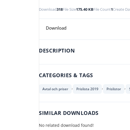
Download
318
File Size
175.40 KB
File Count
1
Create Da
Download
DESCRIPTION
CATEGORIES & TAGS
,
,
,
Avtal och priser
Prislista 2019
Prislistor
SIMILAR DOWNLOADS
No related download found!