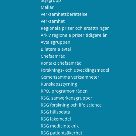
Styrgrupp
Mallar
Verksamhetsberättelse
Verksamhet
Regionala priser och ersättningar
Arkiv regionala priser tidigare år
Avtalsgruppen
Bilaterala avtal
Chefsamråd
Kontakt chefsamråd
Forsknings- och utvecklingsmedel
Gemensamma verksamheter
Kunskapsstyrning
RPO, programområden
RSG, samverkansgrupper
RSG forskning och life science
RSG hälsodata
RSG läkemedel
RSG medicinteknik
RSG patientsäkerhet