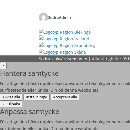
SodraAdmin
Södra sjukvårdsregionen | Alla rättigheter för
×
Hantera samtycke
För att ge den bästa upplevelsen använder vi teknologier som cooki
surfbeteende eller unika ID:n på denna webbplats.
Avvisa alla
Inställningar
Acceptera alla
←
Tillbaka
Anpassa samtycke
För att ge den bästa upplevelsen använder vi teknologier som cooki
surfbeteende eller unika ID:n på denna webbplats.