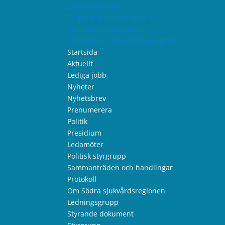
Om webbplatsen
Tillgänglighetsredogörelse
Information om cookies
Information om personuppgifter
Startsida
Aktuellt
Lediga jobb
Nyheter
Nyhetsbrev
Prenumerera
Politik
Presidium
Ledamöter
Politisk styrgrupp
Sammanträden och handlingar
Protokoll
Om Södra sjukvårdsregionen
Ledningsgrupp
Styrande dokument