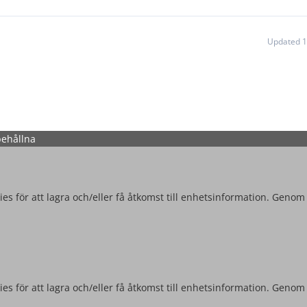
Updated 1
behållna
es för att lagra och/eller få åtkomst till enhetsinformation. Genom
es för att lagra och/eller få åtkomst till enhetsinformation. Genom