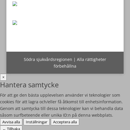
Södra sjukvårdsregionen | Alla rättigheter
förbehållna
×
Hantera samtycke
För att ge den bästa upplevelsen använder vi teknologier som
cookies för att lagra och/eller få åtkomst till enhetsinformation.
Genom att samtycka till dessa teknologier kan vi behandla data
såsom surfbeteende eller unika ID:n på denna webbplats.
Avvisa alla
Inställningar
Acceptera alla
←
Tillbaka