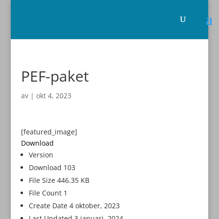
PEF-paket
av
|
okt 4, 2023
[featured_image]
Download
Version
Download
103
File Size
446.35 KB
File Count
1
Create Date
4 oktober, 2023
Last Updated
3 januari, 2024