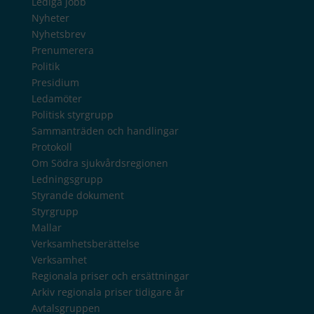
Lediga jobb
Nyheter
Nyhetsbrev
Prenumerera
Politik
Presidium
Ledamöter
Politisk styrgrupp
Sammanträden och handlingar
Protokoll
Om Södra sjukvårdsregionen
Ledningsgrupp
Styrande dokument
Styrgrupp
Mallar
Verksamhetsberättelse
Verksamhet
Regionala priser och ersättningar
Arkiv regionala priser tidigare år
Avtalsgruppen