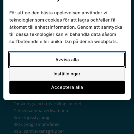
Sammanträden och handlingar
Protokoll
För att ge den bästa upplevelsen använder vi
Om Södra sjukvårdsregionen
teknologier som cookies för att lagra och/eller få
Ledningsgrupp
åtkomst till enhetsinformation. Genom att samtycka
Styrande dokument
till dessa teknologier kan vi behandla data såsom
Styrgrupp
surfbeteende eller unika ID:n på denna webbplats.
Mallar
Verksamhetsberättelse
Verksamhet
Avvisa alla
Regionala priser och ersättningar
Arkiv regionala priser tidigare år
Inställningar
Avtalsgruppen
Bilaterala avtal
Acceptera alla
Chefsamråd
Kontakt chefsamråd
Forsknings- och utvecklingsmedel
Gemensamma verksamheter
Kunskapsstyrning
RPO, programområden
RSG, samverkansgrupper