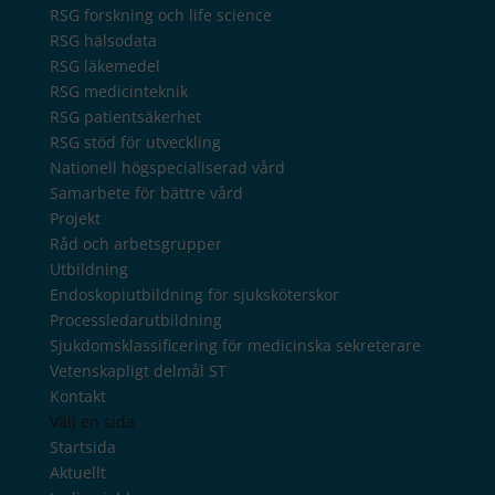
RSG forskning och life science
RSG hälsodata
RSG läkemedel
RSG medicinteknik
RSG patientsäkerhet
RSG stöd för utveckling
Nationell högspecialiserad vård
Samarbete för bättre vård
Projekt
Råd och arbetsgrupper
Utbildning
Endoskopiutbildning för sjuksköterskor
Processledarutbildning
Sjukdomsklassificering för medicinska sekreterare
Vetenskapligt delmål ST
Kontakt
Välj en sida
Startsida
Aktuellt