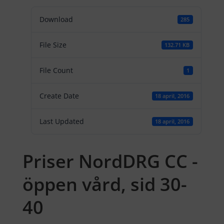
Download
285
File Size
132.71 KB
File Count
1
Create Date
18 april, 2016
Last Updated
18 april, 2016
Priser NordDRG CC -
öppen vård, sid 30-
40