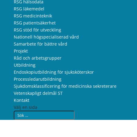
RSG hälsodata
RSG läkemedel
RSG medicinteknik
RSG patientsäkerhet
RSG stöd för utveckling
Nationell högspecialiserad vård
Samarbete för bättre vård
Projekt
Råd och arbetsgrupper
Utbildning
Endoskopiutbildning för sjuksköterskor
Processledarutbildning
Sjukdomsklassificering för medicinska sekreterare
Vetenskapligt delmål ST
Kontakt
Välj en sida