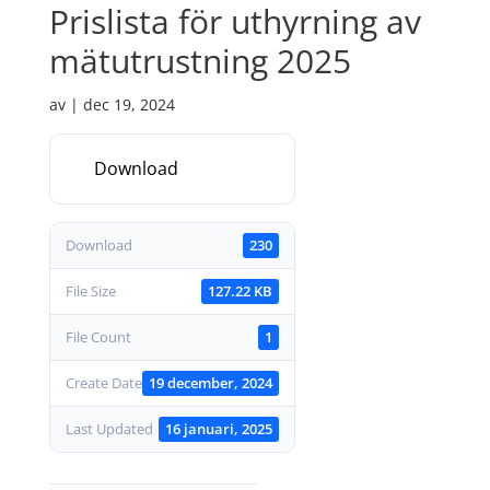
Prislista för uthyrning av
mätutrustning 2025
av
|
dec 19, 2024
Download
Download
230
File Size
127.22 KB
File Count
1
Create Date
19 december, 2024
Last Updated
16 januari, 2025