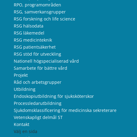
RPO, programområden
RSG, samverkansgrupper
RSG forskning och life science
RSG hälsodata
RSG läkemedel
RSG medicinteknik
RSG patientsäkerhet
RSG stöd för utveckling
Nationell högspecialiserad vård
Samarbete för bättre vård
Projekt
Råd och arbetsgrupper
Utbildning
Endoskopiutbildning för sjuksköterskor
Processledarutbildning
Sjukdomsklassificering för medicinska sekreterare
Vetenskapligt delmål ST
Kontakt
Välj en sida