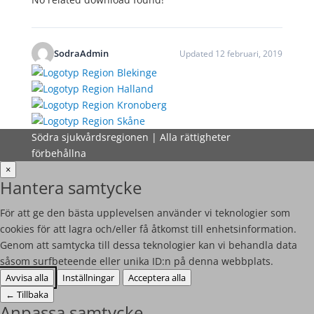
SodraAdmin
Updated 12 februari, 2019
Södra sjukvårdsregionen | Alla rättigheter
förbehållna
×
Hantera samtycke
För att ge den bästa upplevelsen använder vi teknologier som
cookies för att lagra och/eller få åtkomst till enhetsinformation.
Genom att samtycka till dessa teknologier kan vi behandla data
såsom surfbeteende eller unika ID:n på denna webbplats.
Avvisa alla
Inställningar
Acceptera alla
←
Tillbaka
Anpassa samtycke