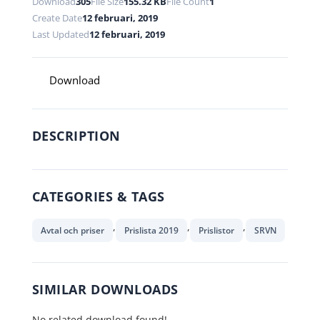
Download
305
File Size
155.32 KB
File Count
1
Create Date
12 februari, 2019
Last Updated
12 februari, 2019
Download
DESCRIPTION
CATEGORIES & TAGS
,
,
,
Avtal och priser
Prislista 2019
Prislistor
SRVN
SIMILAR DOWNLOADS
No related download found!