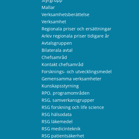
Styrgrupp
Mallar
Verksamhetsberättelse
Verksamhet
Regionala priser och ersättningar
Arkiv regionala priser tidigare år
Avtalsgruppen
Bilaterala avtal
Chefsamråd
Kontakt chefsamråd
Forsknings- och utvecklingsmedel
Gemensamma verksamheter
Kunskapsstyrning
RPO, programområden
RSG, samverkansgrupper
RSG forskning och life science
RSG hälsodata
RSG läkemedel
RSG medicinteknik
RSG patientsäkerhet