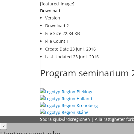
[featured_image]
Download
Version
Download
2
File Size
22.84 KB
File Count
1
Create Date
23 juni, 2016
Last Updated
23 juni, 2016
Program seminarium 
Södra sjukvårdsregionen | Alla rättigheter för
×
Hantera samtycke