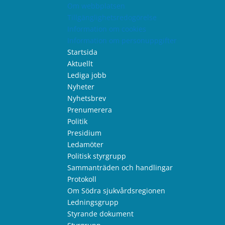
Om webbplatsen
Tillgänglighetsredogörelse
Information om cookies
Information om personuppgifter
Startsida
Aktuellt
Lediga jobb
Nyheter
Nyhetsbrev
Prenumerera
Politik
Presidium
Ledamöter
Politisk styrgrupp
Sammanträden och handlingar
Protokoll
Om Södra sjukvårdsregionen
Ledningsgrupp
Styrande dokument