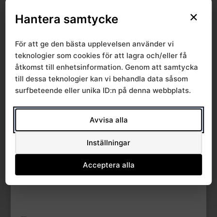
×
File Count
1
Hantera samtycke
Create Date
30 juni, 2016
För att ge den bästa upplevelsen använder vi
teknologier som cookies för att lagra och/eller få
Last Updated
30 juni, 2016
åtkomst till enhetsinformation. Genom att samtycka
till dessa teknologier kan vi behandla data såsom
surfbeteende eller unika ID:n på denna webbplats.
Program
seminarium 2014-
Avvisa alla
03-05
Inställningar
Acceptera alla