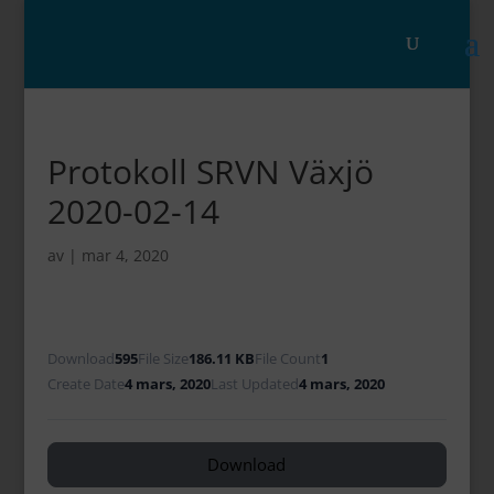
Protokoll SRVN Växjö
2020-02-14
av
|
mar 4, 2020
Download
595
File Size
186.11 KB
File Count
1
Create Date
4 mars, 2020
Last Updated
4 mars, 2020
Download