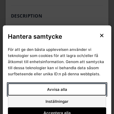
DESCRIPTION
×
Hantera samtycke
CATEGORIES & TAGS
För att ge den bästa upplevelsen använder vi
,
,
Nämnd 2020-02
Protokoll mandatperiod 2019-2022
teknologier som cookies för att lagra och/eller få
,
,
Protokoll SRVN
Sammanträde feb 2020
åtkomst till enhetsinformation. Genom att samtycka
,
till dessa teknologier kan vi behandla data såsom
Sammanträden och seminarier
SRVN
surfbeteende eller unika ID:n på denna webbplats.
SIMILAR DOWNLOADS
Avvisa alla
Inställningar
No related download found!
Acceptera alla