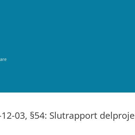
rare
12-03, §54: Slutrapport delproje