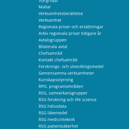
Styrgrupp
Mallar
Verksamhetsberättelse
Verksamhet
Regionala priser och ersättningar
Arkiv regionala priser tidigare år
Avtalsgruppen
Bilaterala avtal
Chefsamråd
Kontakt chefsamråd
Forsknings- och utvecklingsmedel
Gemensamma verksamheter
Kunskapsstyrning
RPO, programområden
RSG, samverkansgrupper
RSG forskning och life science
RSG hälsodata
RSG läkemedel
RSG medicinteknik
RSG patientsäkerhet