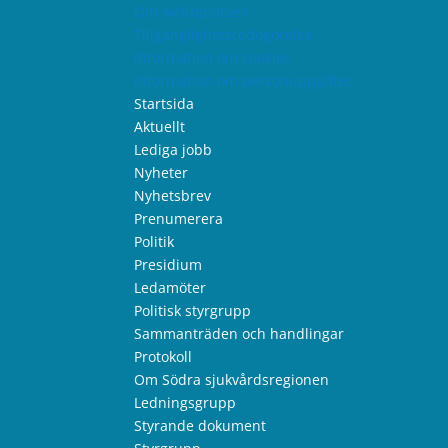
Om webbplatsen
Tillgänglighetsredogörelse
Information om cookies
Information om personuppgifter
Startsida
Aktuellt
Lediga jobb
Nyheter
Nyhetsbrev
Prenumerera
Politik
Presidium
Ledamöter
Politisk styrgrupp
Sammanträden och handlingar
Protokoll
Om Södra sjukvårdsregionen
Ledningsgrupp
Styrande dokument