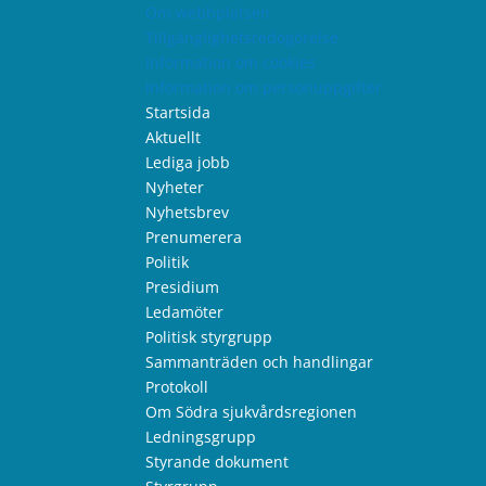
Om webbplatsen
Tillgänglighetsredogörelse
Information om cookies
Information om personuppgifter
Startsida
Aktuellt
Lediga jobb
Nyheter
Nyhetsbrev
Prenumerera
Politik
Presidium
Ledamöter
Politisk styrgrupp
Sammanträden och handlingar
Protokoll
Om Södra sjukvårdsregionen
Ledningsgrupp
Styrande dokument