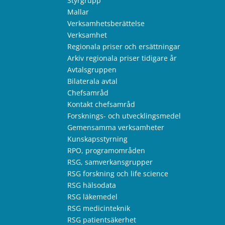
Styrgrupp
Mallar
Verksamhetsberättelse
Verksamhet
Regionala priser och ersättningar
Arkiv regionala priser tidigare år
Avtalsgruppen
Bilaterala avtal
Chefsamråd
Kontakt chefsamråd
Forsknings- och utvecklingsmedel
Gemensamma verksamheter
Kunskapsstyrning
RPO, programområden
RSG, samverkansgrupper
RSG forskning och life science
RSG hälsodata
RSG läkemedel
RSG medicinteknik
RSG patientsäkerhet