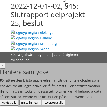
2022-12-01--02, §45:
Slutrapport delprojekt
25, beslut
Södra sjukvårdsregionen | Alla rättigheter
förbehållna
×
Hantera samtycke
För att ge den bästa upplevelsen använder vi teknologier som
cookies för att lagra och/eller få åtkomst till enhetsinformation.
Genom att samtycka till dessa teknologier kan vi behandla data
såsom surfbeteende eller unika ID:n på denna webbplats.
Avvisa alla
Inställningar
Acceptera alla