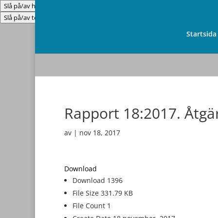
Slå på/av hög kontrast
Slå på/av textstorlek
Startsida
Rapport 18:2017. Åtgä
av
|
nov 18, 2017
Download
Download
1396
File Size
331.79 KB
File Count
1