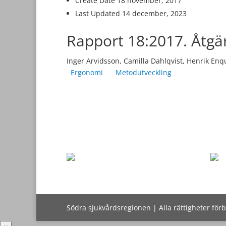
Create Date
18 november, 2017
Last Updated
14 december, 2023
Rapport 18:2017. Åtgä
Inger Arvidsson, Camilla Dahlqvist, Henrik Enq
Ergonomi
Metodutveckling
Södra sjukvårdsregionen | Alla rättigheter för