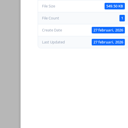
File Size
549.50 KB
File Count
1
Create Date
27 februari, 2026
Last Updated
27 februari, 2026