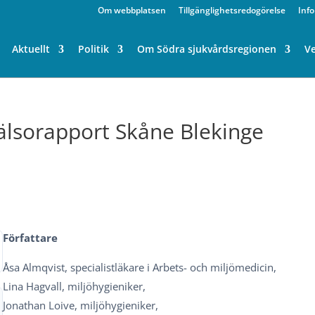
Om webbplatsen
Tillgänglighetsredogörelse
Inf
Aktuellt
Politik
Om Södra sjukvårdsregionen
V
älsorapport Skåne Blekinge
Författare
Åsa Almqvist, specialistläkare i Arbets- och miljömedicin,
Lina Hagvall, miljöhygieniker,
Jonathan Loive, miljöhygieniker,