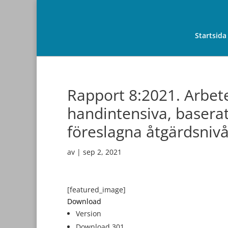
Startsida
Rapport 8:2021. Arbet
handintensiva, basera
föreslagna åtgärdsnivå
av
|
sep 2, 2021
[featured_image]
Download
Version
Download
301