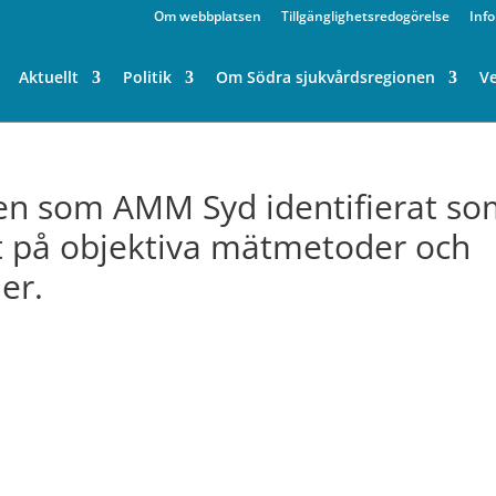
Om webbplatsen
Tillgänglighetsredogörelse
Inf
Aktuellt
Politik
Om Södra sjukvårdsregionen
V
en som AMM Syd identifierat s
t på objektiva mätmetoder och
er.