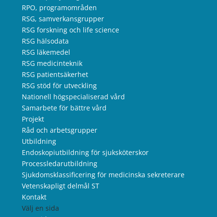
RPO, programområden
RSG, samverkansgrupper
RSG forskning och life science
RSG hälsodata
RSG läkemedel
RSG medicinteknik
RSG patientsäkerhet
RSG stöd för utveckling
Nationell högspecialiserad vård
Samarbete för bättre vård
Projekt
Råd och arbetsgrupper
Utbildning
Endoskopiutbildning för sjuksköterskor
Processledarutbildning
Sjukdomsklassificering för medicinska sekreterare
Vetenskapligt delmål ST
Kontakt
Välj en sida