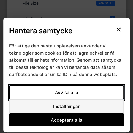
File Size
746.04 KB
File Count
1
×
Hantera samtycke
Create Date
23 augusti, 2016
För att ge den bästa upplevelsen använder vi
Last Updated
24 maj, 2017
teknologier som cookies för att lagra och/eller få
åtkomst till enhetsinformation. Genom att samtycka
till dessa teknologier kan vi behandla data såsom
Rapport
surfbeteende eller unika ID:n på denna webbplats.
Specialiserad
Avvisa alla
palliativ vård i Södra
Inställningar
sjukvårdsregionen
Acceptera alla
2015