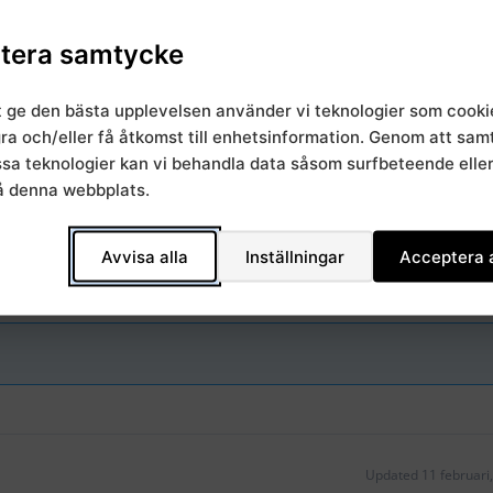
tera samtycke
t ge den bästa upplevelsen använder vi teknologier som cooki
gra och/eller få åtkomst till enhetsinformation. Genom att sa
essa teknologier kan vi behandla data såsom surfbeteende elle
,
å denna webbplats.
gionala chefsamråd
SRVN
Avvisa alla
Inställningar
Acceptera a
Updated 11 februari