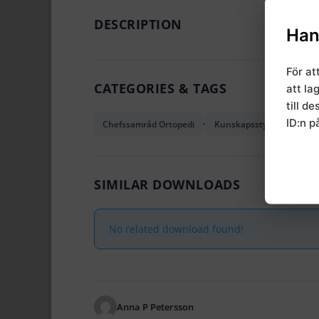
DESCRIPTION
Han
För at
CATEGORIES & TAGS
att la
till d
,
,
ID:n p
Chefssamråd Ortopedi
Kunskapsstyrning
Re
SIMILAR DOWNLOADS
No related download found!
Anna P Petersson