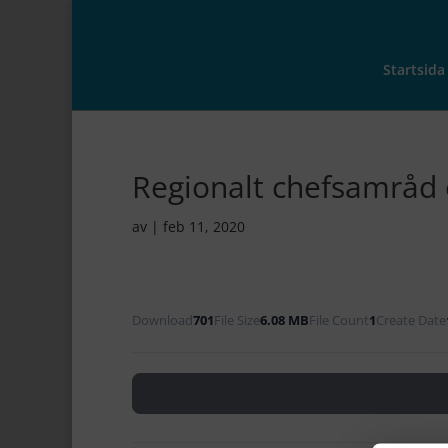
Startsida
Regionalt chefsamråd 
av
|
feb 11, 2020
Download
701
File Size
6.08 MB
File Count
1
Create Date