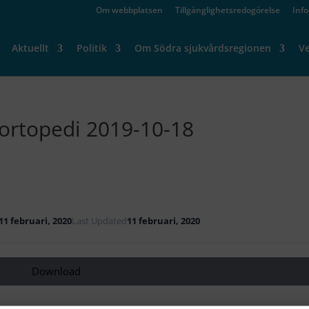
Om webbplatsen
Tillgänglighetsredogörelse
Inf
Aktuellt
Politik
Om Södra sjukvårdsregionen
V
ortopedi 2019-10-18
11 februari, 2020
Last Updated
11 februari, 2020
Download