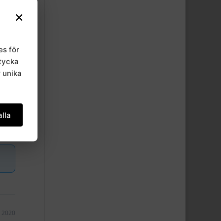
×
es för
mtycka
r unika
lla
, 2020