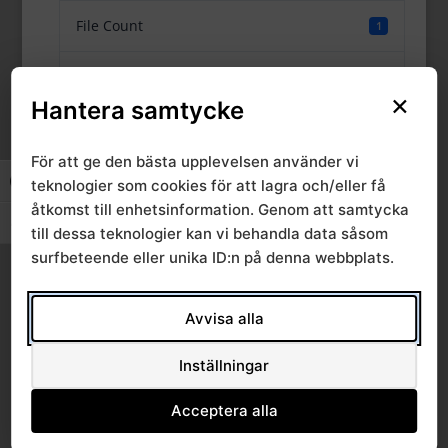
File Count
1
Create Date
12 oktober, 2018
×
Hantera samtycke
Last Updated
12 oktober, 2018
För att ge den bästa upplevelsen använder vi
teknologier som cookies för att lagra och/eller få
Slå på/av hög kontrast
Regionalt
åtkomst till enhetsinformation. Genom att samtycka
Slå på/av textstorlek
till dessa teknologier kan vi behandla data såsom
primärvårdsråd
surfbeteende eller unika ID:n på denna webbplats.
2018-10-03
Avvisa alla
Inställningar
Acceptera alla