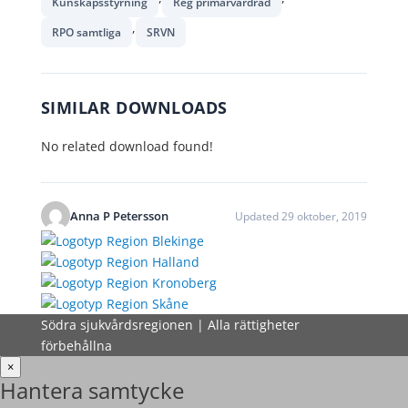
Kunskapsstyrning
Reg primärvårdråd
,
RPO samtliga
SRVN
SIMILAR DOWNLOADS
No related download found!
Anna P Petersson
Updated 29 oktober, 2019
Södra sjukvårdsregionen | Alla rättigheter
förbehållna
×
Hantera samtycke