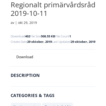
Regionalt primärvårdsråd
2019-10-11
av
|
okt 29, 2019
Download
402
File Size
508.55 KB
File Count
1
Create Date
29 oktober, 2019
Last Updated
29 oktober, 2019
Download
DESCRIPTION
CATEGORIES & TAGS
,
,