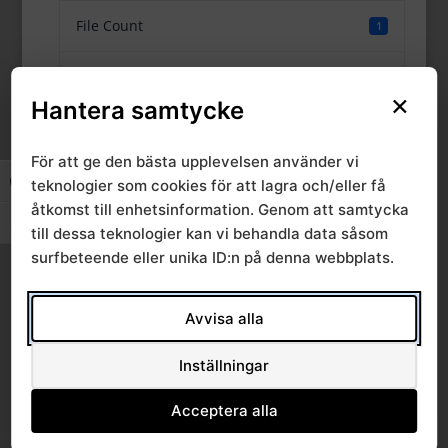
File Count
1
Create Date
6 maj, 2022
×
Hantera samtycke
Last Updated
6 maj, 2022
För att ge den bästa upplevelsen använder vi
teknologier som cookies för att lagra och/eller få
Slå på/av hög kontrast
Regionalt
åtkomst till enhetsinformation. Genom att samtycka
Slå på/av textstorlek
till dessa teknologier kan vi behandla data såsom
primärvårdsråd
surfbeteende eller unika ID:n på denna webbplats.
2022-04-27
Avvisa alla
Inställningar
Acceptera alla