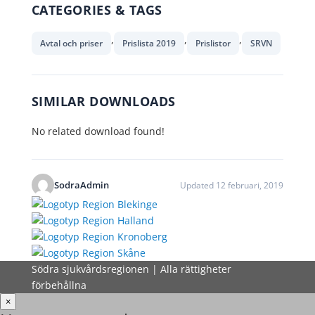
CATEGORIES & TAGS
,
,
,
Avtal och priser
Prislista 2019
Prislistor
SRVN
SIMILAR DOWNLOADS
No related download found!
SodraAdmin
Updated 12 februari, 2019
Södra sjukvårdsregionen | Alla rättigheter
förbehållna
×