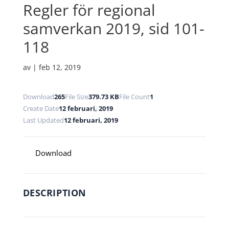
Regler för regional
samverkan 2019, sid 101-
118
av
|
feb 12, 2019
Download
265
File Size
379.73 KB
File Count
1
Create Date
12 februari, 2019
Last Updated
12 februari, 2019
Download
DESCRIPTION