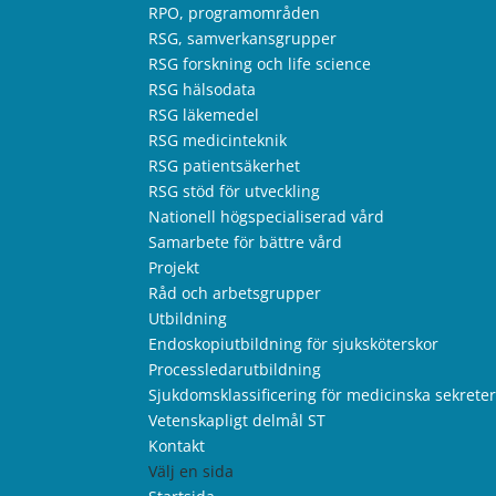
RPO, programområden
RSG, samverkansgrupper
RSG forskning och life science
RSG hälsodata
RSG läkemedel
RSG medicinteknik
RSG patientsäkerhet
RSG stöd för utveckling
Nationell högspecialiserad vård
Samarbete för bättre vård
Projekt
Råd och arbetsgrupper
Utbildning
Endoskopiutbildning för sjuksköterskor
Processledarutbildning
Sjukdomsklassificering för medicinska sekrete
Vetenskapligt delmål ST
Kontakt
Välj en sida