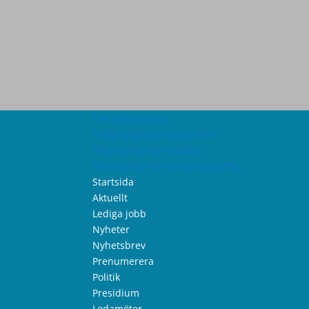
Om webbplatsen
Tillgänglighetsredogörelse
Information om cookies
Information om personuppgifter
Startsida
Aktuellt
Lediga jobb
Nyheter
Nyhetsbrev
Prenumerera
Politik
Presidium
Ledamöter