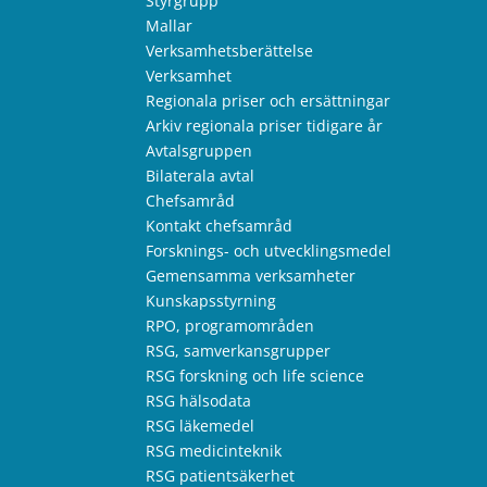
Styrgrupp
Mallar
Verksamhetsberättelse
Verksamhet
Regionala priser och ersättningar
Arkiv regionala priser tidigare år
Avtalsgruppen
Bilaterala avtal
Chefsamråd
Kontakt chefsamråd
Forsknings- och utvecklingsmedel
Gemensamma verksamheter
Kunskapsstyrning
RPO, programområden
RSG, samverkansgrupper
RSG forskning och life science
RSG hälsodata
RSG läkemedel
RSG medicinteknik
RSG patientsäkerhet