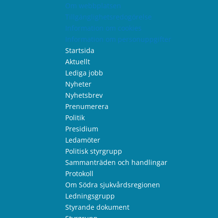
Om webbplatsen
Tillgänglighetsredogörelse
Information om cookies
Information om personuppgifter
Startsida
Aktuellt
Lediga jobb
Nyheter
Nyhetsbrev
Prenumerera
Politik
Presidium
Ledamöter
Politisk styrgrupp
Sammanträden och handlingar
Protokoll
Om Södra sjukvårdsregionen
Ledningsgrupp
Styrande dokument