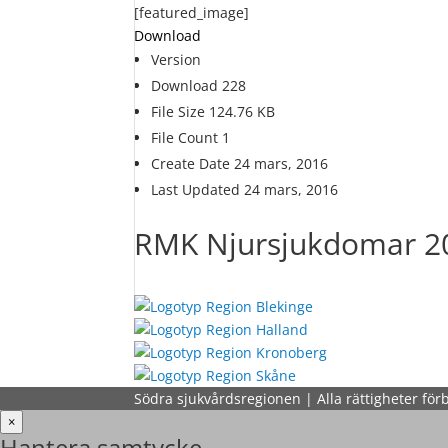
[featured_image]
Download
Version
Download
228
File Size
124.76 KB
File Count
1
Create Date
24 mars, 2016
Last Updated
24 mars, 2016
RMK Njursjukdomar 2
Södra sjukvårdsregionen | Alla rättigheter för
×
Hantera samtycke