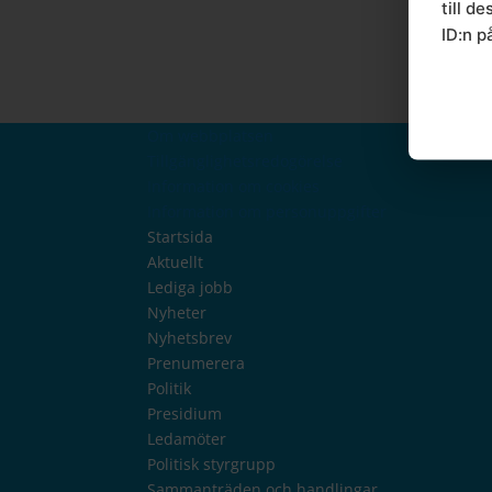
till d
ID:n p
Om webbplatsen
Tillgänglighetsredogörelse
Information om cookies
Information om personuppgifter
Startsida
Aktuellt
Lediga jobb
Nyheter
Nyhetsbrev
Prenumerera
Politik
Presidium
Ledamöter
Politisk styrgrupp
Sammanträden och handlingar