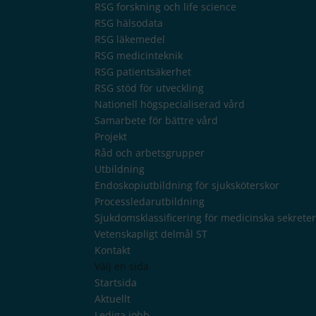
RSG forskning och life science
RSG hälsodata
RSG läkemedel
RSG medicinteknik
RSG patientsäkerhet
RSG stöd för utveckling
Nationell högspecialiserad vård
Samarbete för bättre vård
Projekt
Råd och arbetsgrupper
Utbildning
Endoskopiutbildning för sjuksköterskor
Processledarutbildning
Sjukdomsklassificering för medicinska sekrete
Vetenskapligt delmål ST
Kontakt
Välj en sida
Startsida
Aktuellt
Lediga jobb