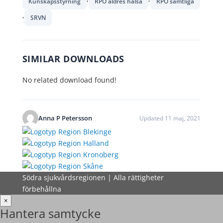
Kunskapsstyrning
RPO äldres hälsa
RPO samtliga
,
SRVN
SIMILAR DOWNLOADS
No related download found!
Anna P Petersson
Updated 11 maj, 2021
Södra sjukvårdsregionen | Alla rättigheter
förbehållna
×
Hantera samtycke