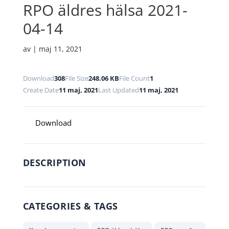
RPO äldres hälsa 2021-
04-14
av
|
maj 11, 2021
Download
308
File Size
248.06 KB
File Count
1
Create Date
11 maj, 2021
Last Updated
11 maj, 2021
Download
DESCRIPTION
CATEGORIES & TAGS
,
,