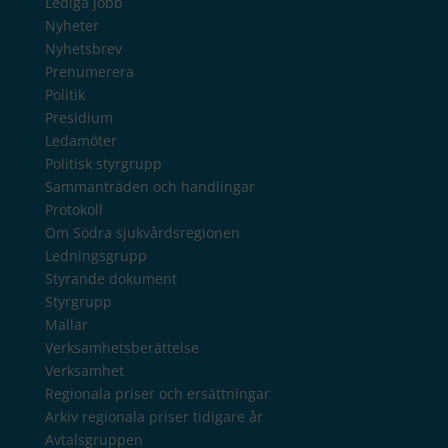
Lediga jobb
Nyheter
Nyhetsbrev
Prenumerera
Politik
Presidium
Ledamöter
Politisk styrgrupp
Sammanträden och handlingar
Protokoll
Om Södra sjukvårdsregionen
Ledningsgrupp
Styrande dokument
Styrgrupp
Mallar
Verksamhetsberättelse
Verksamhet
Regionala priser och ersättningar
Arkiv regionala priser tidigare år
Avtalsgruppen