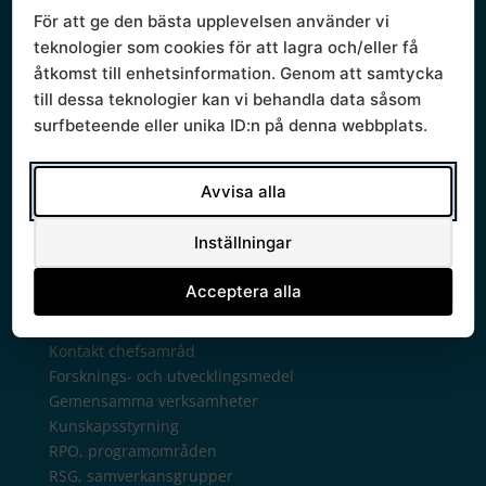
Sammanträden och handlingar
För att ge den bästa upplevelsen använder vi
Protokoll
teknologier som cookies för att lagra och/eller få
Om Södra sjukvårdsregionen
åtkomst till enhetsinformation. Genom att samtycka
Ledningsgrupp
till dessa teknologier kan vi behandla data såsom
Styrande dokument
surfbeteende eller unika ID:n på denna webbplats.
Styrgrupp
Mallar
Verksamhetsberättelse
Avvisa alla
Verksamhet
Regionala priser och ersättningar
Inställningar
Arkiv regionala priser tidigare år
Avtalsgruppen
Acceptera alla
Bilaterala avtal
Chefsamråd
Kontakt chefsamråd
Forsknings- och utvecklingsmedel
Gemensamma verksamheter
Kunskapsstyrning
RPO, programområden
RSG, samverkansgrupper