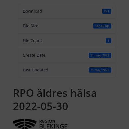
Download
221
File Size
142.42 KB
File Count
1
Create Date
31 maj, 2022
Last Updated
31 maj, 2022
RPO äldres hälsa
2022-05-30