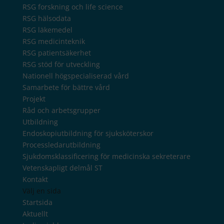
RSG forskning och life science
RSG hälsodata
RSG läkemedel
RSG medicinteknik
RSG patientsäkerhet
RSG stöd för utveckling
Nationell högspecialiserad vård
Samarbete för bättre vård
Projekt
Råd och arbetsgrupper
Utbildning
Endoskopiutbildning för sjuksköterskor
Processledarutbildning
Sjukdomsklassificering för medicinska sekreterare
Vetenskapligt delmål ST
Kontakt
Välj en sida
Startsida
Aktuellt