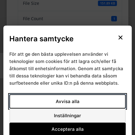
File Size
151.89 KB
File Count
1
Create Date
×
21 maj, 2024
Hantera samtycke
Last Updated
21 maj, 2024
För att ge den bästa upplevelsen använder vi
Slå på/av hög kontrast
teknologier som cookies för att lagra och/eller få
åtkomst till enhetsinformation. Genom att samtycka
RPO barns och
Slå på/av textstorlek
till dessa teknologier kan vi behandla data såsom
ungdomars hälsa
surfbeteende eller unika ID:n på denna webbplats.
2024-05-17
Avvisa alla
Inställningar
Acceptera alla