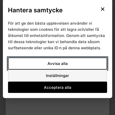
×
File Count
1
Hantera samtycke
Create Date
14 mars, 2022
För att ge den bästa upplevelsen använder vi
teknologier som cookies för att lagra och/eller få
Last Updated
14 mars, 2022
åtkomst till enhetsinformation. Genom att samtycka
till dessa teknologier kan vi behandla data såsom
surfbeteende eller unika ID:n på denna webbplats.
RPO endokrina
sjukdomar 2022-03-
Avvisa alla
10
Inställningar
Acceptera alla