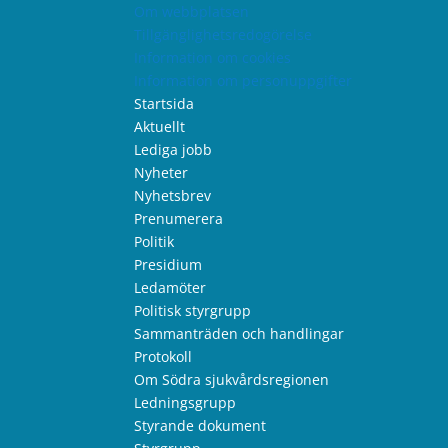
Om webbplatsen
Tillgänglighetsredogörelse
Information om cookies
Information om personuppgifter
Startsida
Aktuellt
Lediga jobb
Nyheter
Nyhetsbrev
Prenumerera
Politik
Presidium
Ledamöter
Politisk styrgrupp
Sammanträden och handlingar
Protokoll
Om Södra sjukvårdsregionen
Ledningsgrupp
Styrande dokument