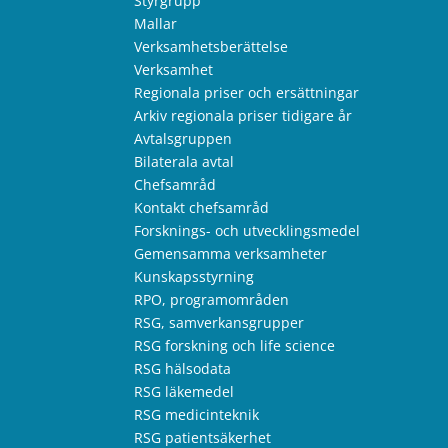
Styrgrupp
Mallar
Verksamhetsberättelse
Verksamhet
Regionala priser och ersättningar
Arkiv regionala priser tidigare år
Avtalsgruppen
Bilaterala avtal
Chefsamråd
Kontakt chefsamråd
Forsknings- och utvecklingsmedel
Gemensamma verksamheter
Kunskapsstyrning
RPO, programområden
RSG, samverkansgrupper
RSG forskning och life science
RSG hälsodata
RSG läkemedel
RSG medicinteknik
RSG patientsäkerhet