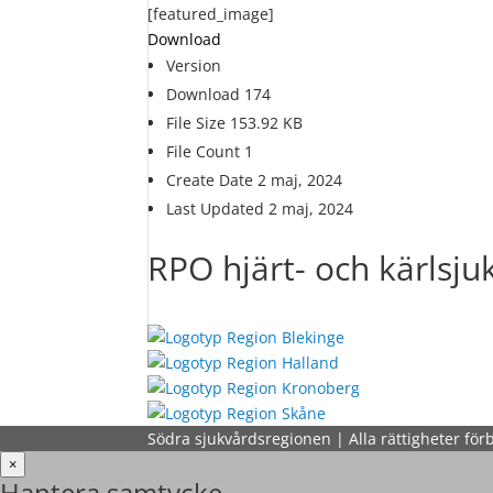
[featured_image]
Download
Version
Download
174
File Size
153.92 KB
File Count
1
Create Date
2 maj, 2024
Last Updated
2 maj, 2024
RPO hjärt- och kärlsj
Södra sjukvårdsregionen | Alla rättigheter för
×
Hantera samtycke