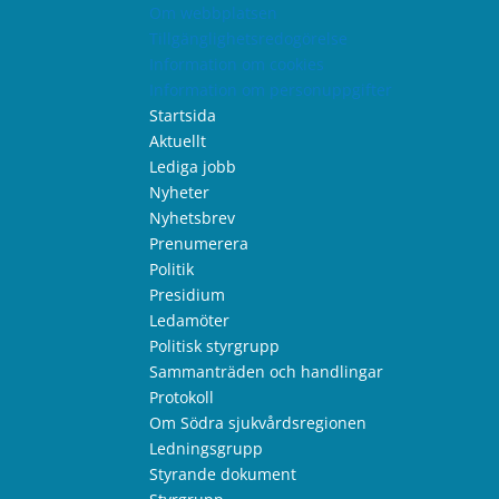
Om webbplatsen
Tillgänglighetsredogörelse
Information om cookies
Information om personuppgifter
Startsida
Aktuellt
Lediga jobb
Nyheter
Nyhetsbrev
Prenumerera
Politik
Presidium
Ledamöter
Politisk styrgrupp
Sammanträden och handlingar
Protokoll
Om Södra sjukvårdsregionen
Ledningsgrupp
Styrande dokument