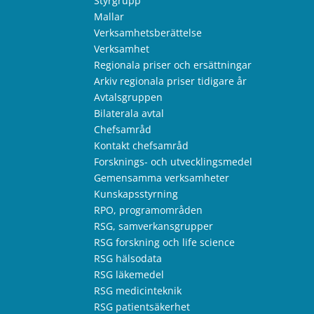
Styrgrupp
Mallar
Verksamhetsberättelse
Verksamhet
Regionala priser och ersättningar
Arkiv regionala priser tidigare år
Avtalsgruppen
Bilaterala avtal
Chefsamråd
Kontakt chefsamråd
Forsknings- och utvecklingsmedel
Gemensamma verksamheter
Kunskapsstyrning
RPO, programområden
RSG, samverkansgrupper
RSG forskning och life science
RSG hälsodata
RSG läkemedel
RSG medicinteknik
RSG patientsäkerhet