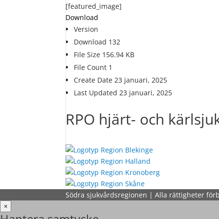
[featured_image]
Download
Version
Download
132
File Size
156.94 KB
File Count
1
Create Date
23 januari, 2025
Last Updated
23 januari, 2025
RPO hjärt- och kärlsj
Södra sjukvårdsregionen | Alla rättigheter för
×
Hantera samtycke