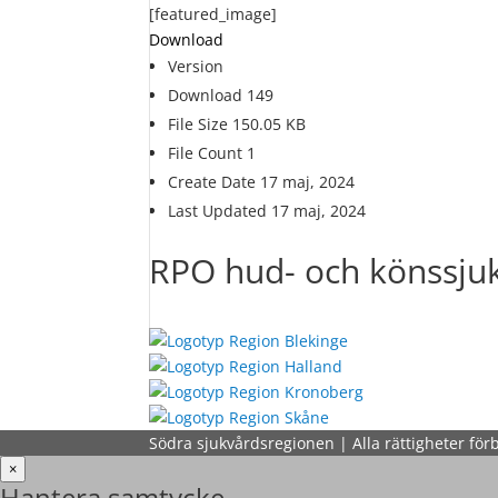
[featured_image]
Download
Version
Download
149
File Size
150.05 KB
File Count
1
Create Date
17 maj, 2024
Last Updated
17 maj, 2024
RPO hud- och könssju
Södra sjukvårdsregionen | Alla rättigheter för
×
Hantera samtycke