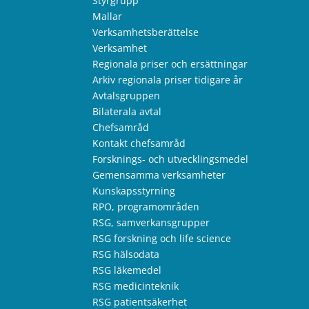
Styrgrupp
Mallar
Verksamhetsberättelse
Verksamhet
Regionala priser och ersättningar
Arkiv regionala priser tidigare år
Avtalsgruppen
Bilaterala avtal
Chefsamråd
Kontakt chefsamråd
Forsknings- och utvecklingsmedel
Gemensamma verksamheter
Kunskapsstyrning
RPO, programområden
RSG, samverkansgrupper
RSG forskning och life science
RSG hälsodata
RSG läkemedel
RSG medicinteknik
RSG patientsäkerhet