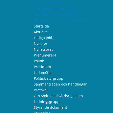
Om webbplatsen
Tillgänglighetsredogörelse
Information om cookies
Information om personuppgifter
Startsida
Aktuellt
Lediga jobb
Nyheter
Nyhetsbrev
Prenumerera
Politik
Presidium
Ledamöter
Politisk styrgrupp
Sammanträden och handlingar
Protokoll
Om Södra sjukvårdsregionen
Ledningsgrupp
Styrande dokument